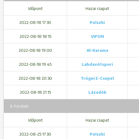
Időpont
Hazai csapat
2022-08-18 17:30
Polszki
2022-08-18 18:15
VIFON
2022-08-18 19:00
Al-Karama
2022-08-18 19:45
Labdavótspori
2022-08-18 20:30
TrógerZ-Csepel
2022-08-18 21:15
Lázadók
9. Forduló
Időpont
Hazai csapat
2022-08-25 17:30
Polszki