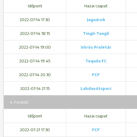
Időpont
Hazai csapat
2022-07-14 17:30
Jaguárok
2022-07-14 18:15
Tingli-Tangli
2022-07-14 19:00
Vörös Proletár
2022-07-14 19:45
Tequila FC
2022-07-14 20:30
FCF
2022-07-14 21:15
Labdavótspori
4. Forduló
Időpont
Hazai csapat
2022-07-21 17:30
FCF