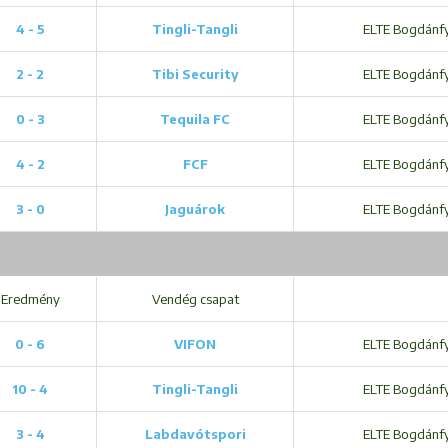
4 - 5
Tingli-Tangli
ELTE Bogdánfy 
2 - 2
Tibi Security
ELTE Bogdánfy 
0 - 3
Tequila FC
ELTE Bogdánfy 
4 - 2
FCF
ELTE Bogdánfy 
3 - 0
Jaguárok
ELTE Bogdánfy 
Eredmény
Vendég csapat
0 - 6
VIFON
ELTE Bogdánfy 
10 - 4
Tingli-Tangli
ELTE Bogdánfy 
3 - 4
Labdavótspori
ELTE Bogdánfy 