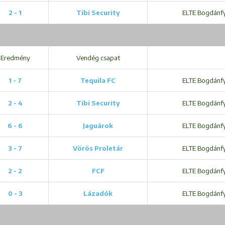
2 - 1
Tibi Security
ELTE Bogdánfy 
Eredmény
Vendég csapat
1 - 7
Tequila FC
ELTE Bogdánfy 
2 - 4
Tibi Security
ELTE Bogdánfy 
6 - 6
Jaguárok
ELTE Bogdánfy 
3 - 7
Vörös Proletár
ELTE Bogdánfy 
2 - 2
FCF
ELTE Bogdánfy 
0 - 3
Lázadók
ELTE Bogdánfy 