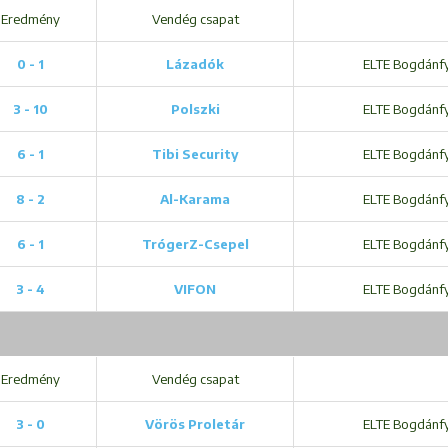
Eredmény
Vendég csapat
0 - 1
Lázadók
ELTE Bogdánfy 
3 - 10
Polszki
ELTE Bogdánfy 
6 - 1
Tibi Security
ELTE Bogdánfy 
8 - 2
Al-Karama
ELTE Bogdánfy 
6 - 1
TrógerZ-Csepel
ELTE Bogdánfy 
3 - 4
VIFON
ELTE Bogdánfy 
Eredmény
Vendég csapat
3 - 0
Vörös Proletár
ELTE Bogdánfy 