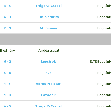
3 - 5
TrógerZ-Csepel
ELTE Bogdánfy 
4 - 3
Tibi Security
ELTE Bogdánfy 
2 - 9
Al-Karama
ELTE Bogdánfy 
Eredmény
Vendég csapat
6 - 2
Jaguárok
ELTE Bogdánfy 
5 - 6
FCF
ELTE Bogdánfy 
1 - 5
Vörös Proletár
ELTE Bogdánfy 
1 - 8
Lázadók
ELTE Bogdánfy 
4 - 5
TrógerZ-Csepel
ELTE Bogdánfy 