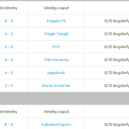
Eredmény
Vendég csapat
0 - 3
Tequila FC
ELTE Bogdánfy 
4 - 2
Tingli-Tangli
ELTE Bogdánfy 
2 - 4
FCF
ELTE Bogdánfy 
0 - 3
Tibi Security
ELTE Bogdánfy 
4 - 3
Jaguárok
ELTE Bogdánfy 
2 - 1
Vörös Proletár
ELTE Bogdánfy 
Eredmény
Vendég csapat
8 - 0
Labdavótspori
ELTE Bogdánfy 