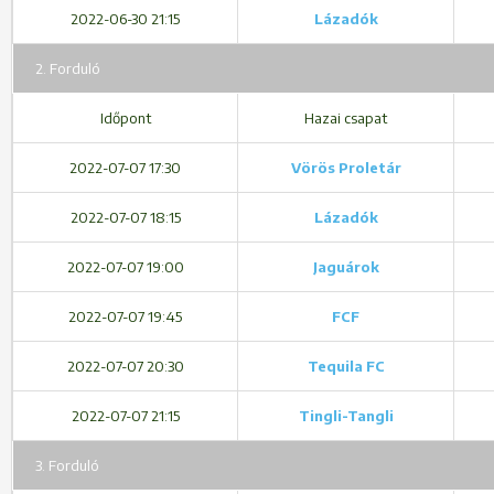
2022-06-30 21:15
Lázadók
2. Forduló
Időpont
Hazai csapat
2022-07-07 17:30
Vörös Proletár
2022-07-07 18:15
Lázadók
2022-07-07 19:00
Jaguárok
2022-07-07 19:45
FCF
2022-07-07 20:30
Tequila FC
2022-07-07 21:15
Tingli-Tangli
3. Forduló