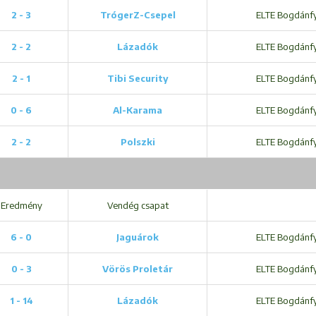
2 - 3
TrógerZ-Csepel
ELTE Bogdánfy 
2 - 2
Lázadók
ELTE Bogdánfy 
2 - 1
Tibi Security
ELTE Bogdánfy 
0 - 6
Al-Karama
ELTE Bogdánfy 
2 - 2
Polszki
ELTE Bogdánfy 
Eredmény
Vendég csapat
6 - 0
Jaguárok
ELTE Bogdánfy 
0 - 3
Vörös Proletár
ELTE Bogdánfy 
1 - 14
Lázadók
ELTE Bogdánfy 