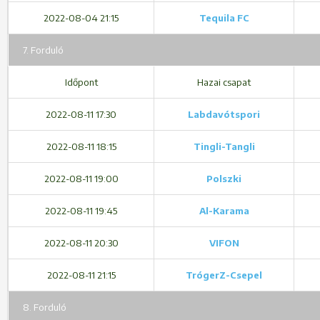
2022-08-04 21:15
Tequila FC
7. Forduló
Időpont
Hazai csapat
2022-08-11 17:30
Labdavótspori
2022-08-11 18:15
Tingli-Tangli
2022-08-11 19:00
Polszki
2022-08-11 19:45
Al-Karama
2022-08-11 20:30
VIFON
2022-08-11 21:15
TrógerZ-Csepel
8. Forduló