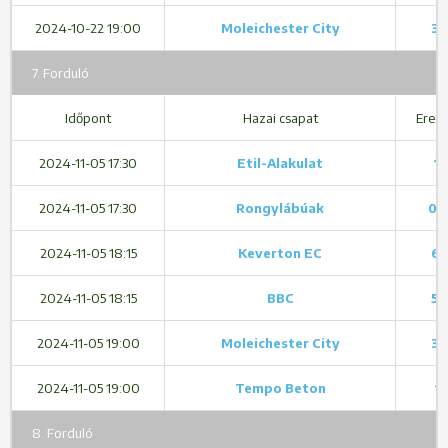
2024-10-22 19:00
Moleichester City
3 
7. Forduló
Időpont
Hazai csapat
Ered
2024-11-05 17:30
Etil-Alakulat
1 
2024-11-05 17:30
Rongylábúak
0 -
2024-11-05 18:15
Keverton EC
6 
2024-11-05 18:15
BBC
5 
2024-11-05 19:00
Moleichester City
3 
2024-11-05 19:00
Tempo Beton
1 -
8. Forduló