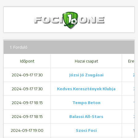
1. Forduló
Időpont
Hazai csapat
Ered
2024-09-17 17:30
Józsi Jó Zsugásai
2 
2024-09-17 17:30
Kedves Keresztények Klubja
2 
2024-09-17 18:15
Tempo Beton
1 
2024-09-17 18:15
Balassi All-Stars
2 
2024-09-17 19:00
Szoci Foci
1 