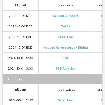
Időpont
Hazai csapat
Ered
2024-10-01 17:30
Balassi All-Stars
1 -
2024-10-01 17:30
TótÉk
3 
2024-10-01 18:15
Szoci Foci
2 
2024-10-01 18:15
Kedves Keresztények Klubja
15 
2024-10-01 19:00
BBC
1 -
2024-10-01 19:00
Etil-Alakulat
7 
4. Forduló
Időpont
Hazai csapat
Ered
2024-10-08 17:30
Szoci Foci
2 -