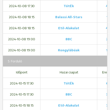
2024-10-08 17:30
TótÉk
4 
2024-10-08 18:15
Balassi All-Stars
1 
2024-10-08 18:15
Etil-Alakulat
4 
2024-10-08 19:00
BBC
2 
2024-10-08 19:00
Rongylábúak
1 
5. Forduló
Időpont
Hazai csapat
Ered
2024-10-15 17:30
TótÉk
6 
2024-10-15 17:30
BBC
3 
2024-10-15 18:15
Etil-Alakulat
7 