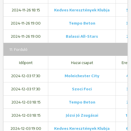
2024-11-26 18:15
Kedves Keresztények Klubja
5 
2024-11-26 19:00
Tempo Beton
3 
2024-11-26 19:00
Balassi All-Stars
2 
11. Forduló
Időpont
Hazai csapat
Ered
2024-12-03 17:30
Moleichester City
4 
2024-12-03 17:30
Szoci Foci
3 
2024-12-03 18:15
Tempo Beton
2 
2024-12-03 18:15
Józsi Jó Zsugásai
11 
2024-12-03 19:00
Kedves Keresztények Klubja
6 