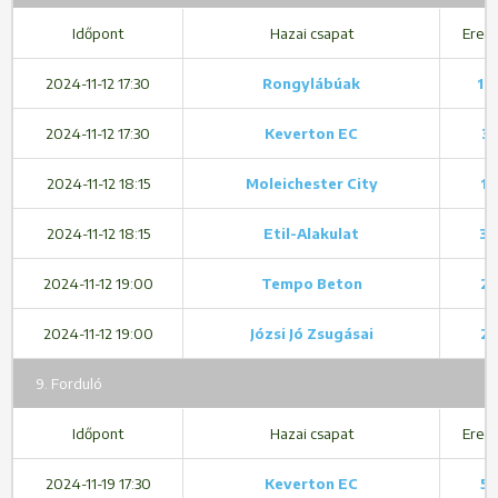
Időpont
Hazai csapat
Ered
2024-11-12 17:30
Rongylábúak
1 -
2024-11-12 17:30
Keverton EC
3 
2024-11-12 18:15
Moleichester City
1 
2024-11-12 18:15
Etil-Alakulat
3 
2024-11-12 19:00
Tempo Beton
2 
2024-11-12 19:00
Józsi Jó Zsugásai
2 
9. Forduló
Időpont
Hazai csapat
Ered
2024-11-19 17:30
Keverton EC
5 