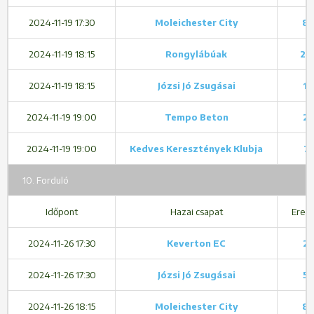
2024-11-19 17:30
Moleichester City
8 
2024-11-19 18:15
Rongylábúak
2 -
2024-11-19 18:15
Józsi Jó Zsugásai
1 
2024-11-19 19:00
Tempo Beton
2 
2024-11-19 19:00
Kedves Keresztények Klubja
7 
10. Forduló
Időpont
Hazai csapat
Ered
2024-11-26 17:30
Keverton EC
2 
2024-11-26 17:30
Józsi Jó Zsugásai
5 
2024-11-26 18:15
Moleichester City
8 