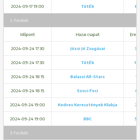
2024-09-17 19:00
TótÉk
6 
2. Forduló
Időpont
Hazai csapat
Ered
2024-09-24 17:30
Józsi Jó Zsugásai
3 
2024-09-24 17:30
TótÉk
12 
2024-09-24 18:15
Balassi All-Stars
1 
2024-09-24 18:15
Szoci Foci
4 
2024-09-24 19:00
Kedves Keresztények Klubja
2 
2024-09-24 19:00
BBC
5 
3. Forduló