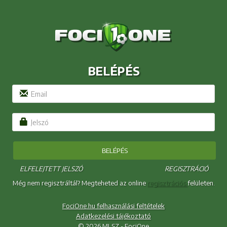
BELÉPÉS
BELÉPÉS
ELFELEJTETT JELSZÓ
REGISZTRÁCIÓ
Még nem regisztráltál? Megteheted az online
regisztrációs
felületen.
FociOne.hu felhasználási feltételek
Adatkezelési tájékoztató
© 2026 MLSZ - FociOne